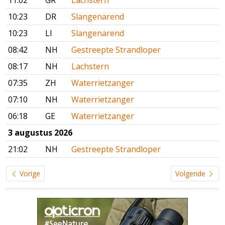
11:02
GR
Lachstern
10:23
DR
Slangenarend
10:23
LI
Slangenarend
08:42
NH
Gestreepte Strandloper
08:17
NH
Lachstern
07:35
ZH
Waterrietzanger
07:10
NH
Waterrietzanger
06:18
GE
Waterrietzanger
3 augustus 2026
21:02
NH
Gestreepte Strandloper
Vorige
Volgende