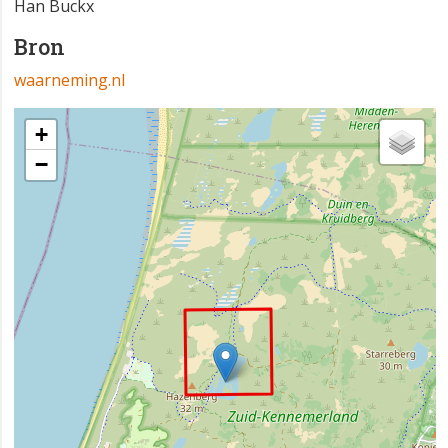
Han Buckx
Bron
waarneming.nl
+
−