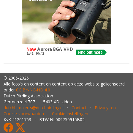
© 2005-2026
Alle foto's en content en content op deze website gelicenseerd
onder
CC BY‑NC‑ND 4.0
Dutch Birding Association
Germenzeel 707 · 5403 XD Uden
dutchbirdalerts@dutchbirding.nl
·
Contact
·
Privacy- en
Cookie-voorwaarden
·
Cookie-instellingen
KvK 41201763 · BTW NL009750915B02