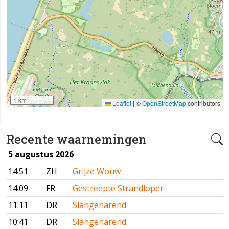
1 km
Leaflet
|
©
OpenStreetMap
contributors
Recente waarnemingen
5 augustus 2026
14:51
ZH
Grijze Wouw
14:09
FR
Gestreepte Strandloper
11:11
DR
Slangenarend
10:41
DR
Slangenarend