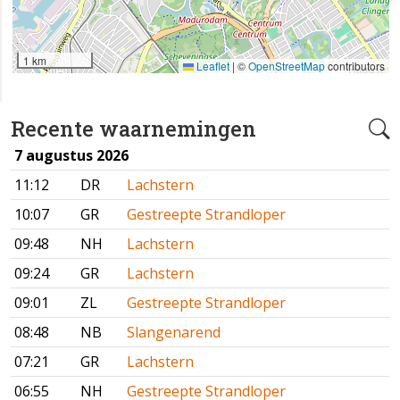
1 km
Leaflet
|
©
OpenStreetMap
contributors
Recente waarnemingen
7 augustus 2026
11:12
DR
Lachstern
10:07
GR
Gestreepte Strandloper
09:48
NH
Lachstern
09:24
GR
Lachstern
09:01
ZL
Gestreepte Strandloper
08:48
NB
Slangenarend
07:21
GR
Lachstern
06:55
NH
Gestreepte Strandloper