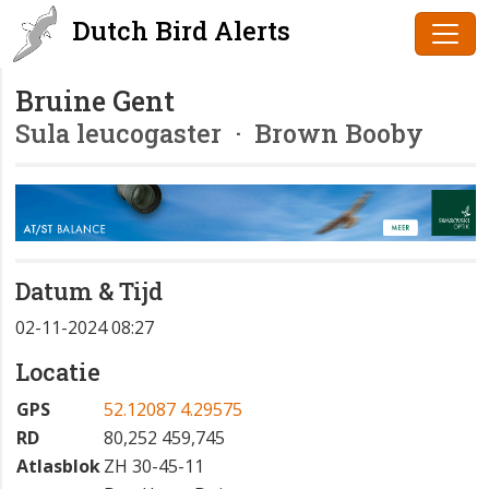
Dutch Bird Alerts
Bruine Gent
Sula leucogaster
· Brown Booby
Datum & Tijd
02-11-2024 08:27
Locatie
GPS
52.12087 4.29575
RD
80,252 459,745
Atlasblok
ZH 30-45-11