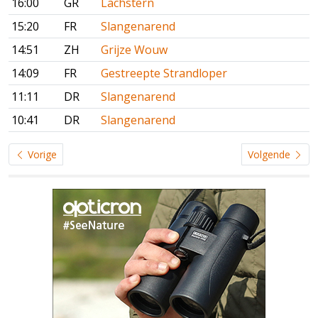
16:00
GR
Lachstern
15:20
FR
Slangenarend
14:51
ZH
Grijze Wouw
14:09
FR
Gestreepte Strandloper
11:11
DR
Slangenarend
10:41
DR
Slangenarend
Vorige
Volgende