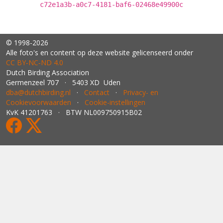
c72e1a3b-a0c7-4181-baf6-02468e49900c
© 1998-2026
Alle foto's en content op deze website gelicenseerd onder
CC BY‑NC‑ND 4.0
Dutch Birding Association
Germenzeel 707 · 5403 XD Uden
dba@dutchbirding.nl
·
Contact
·
Privacy- en
Cookievoorwaarden
·
Cookie-instellingen
KvK 41201763 · BTW NL009750915B02