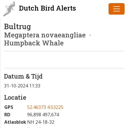
Dutch Bird Alerts
Bultrug
Megaptera novaeangliae
·
Humpback Whale
Datum & Tijd
31-10-2024 11:33
Locatie
GPS
52.46373 4.53225
RD
96,898 497,674
Atlasblok
NH 24-18-32