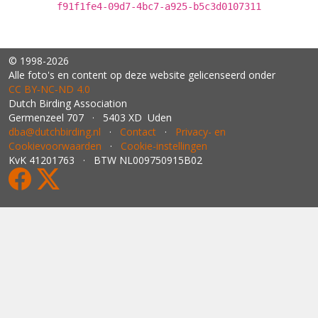
f91f1fe4-09d7-4bc7-a925-b5c3d0107311
© 1998-2026
Alle foto's en content op deze website gelicenseerd onder
CC BY‑NC‑ND 4.0
Dutch Birding Association
Germenzeel 707 · 5403 XD Uden
dba@dutchbirding.nl
·
Contact
·
Privacy- en
Cookievoorwaarden
·
Cookie-instellingen
KvK 41201763 · BTW NL009750915B02