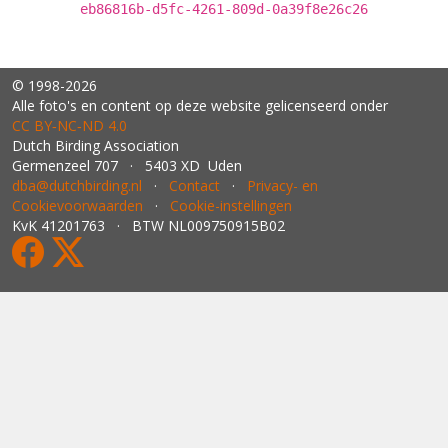
eb86816b-d5fc-4261-809d-0a39f8e26c26
© 1998-2026
Alle foto's en content op deze website gelicenseerd onder
CC BY‑NC‑ND 4.0
Dutch Birding Association
Germenzeel 707 · 5403 XD Uden
dba@dutchbirding.nl
·
Contact
·
Privacy- en
Cookievoorwaarden
·
Cookie-instellingen
KvK 41201763 · BTW NL009750915B02