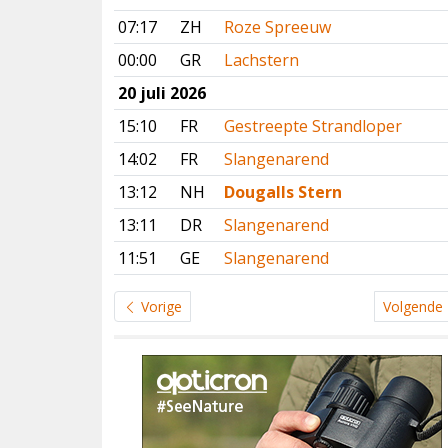
07:17
ZH
Roze Spreeuw
00:00
GR
Lachstern
20 juli 2026
15:10
FR
Gestreepte Strandloper
14:02
FR
Slangenarend
13:12
NH
Dougalls Stern
13:11
DR
Slangenarend
11:51
GE
Slangenarend
Vorige
Volgende