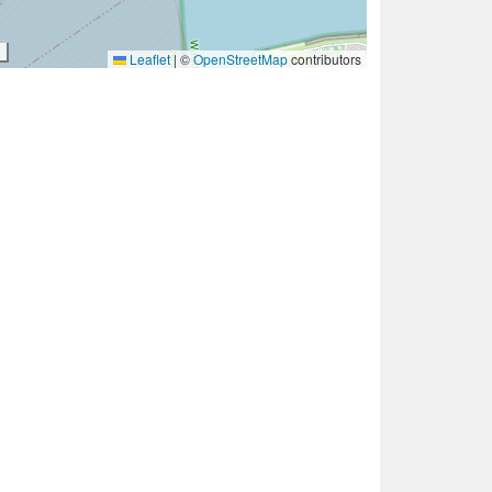
Leaflet
|
©
OpenStreetMap
contributors