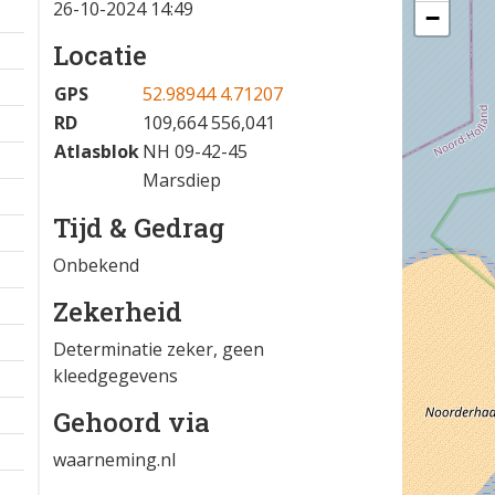
26-10-2024 14:49
−
Locatie
GPS
52.98944 4.71207
RD
109,664 556,041
Atlasblok
NH 09-42-45
Marsdiep
Tijd & Gedrag
Onbekend
Zekerheid
Determinatie zeker, geen
kleedgegevens
Gehoord via
waarneming.nl