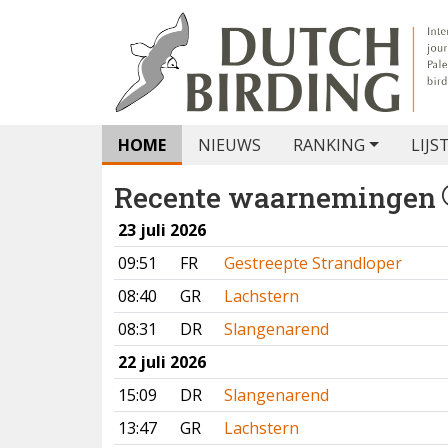
HOME
NIEUWS
RANKING
LIJS
Recente waarnemingen
23 juli 2026
09:51
FR
Gestreepte Strandloper
08:40
GR
Lachstern
08:31
DR
Slangenarend
22 juli 2026
15:09
DR
Slangenarend
13:47
GR
Lachstern