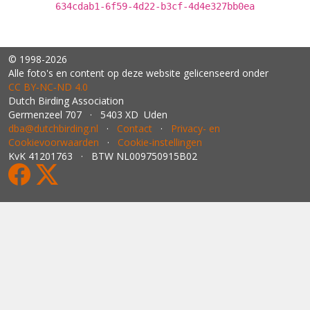
634cdab1-6f59-4d22-b3cf-4d4e327bb0ea
© 1998-2026
Alle foto's en content op deze website gelicenseerd onder
CC BY‑NC‑ND 4.0
Dutch Birding Association
Germenzeel 707 · 5403 XD Uden
dba@dutchbirding.nl
·
Contact
·
Privacy- en
Cookievoorwaarden
·
Cookie-instellingen
KvK 41201763 · BTW NL009750915B02