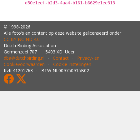
d50e1eef-b2d3-4aa4-b161-b6629e1ee313
© 1998-2026
Alle foto's en content op deze website gelicenseerd onder
CC BY‑NC‑ND 4.0
Dutch Birding Association
Germenzeel 707 · 5403 XD Uden
dba@dutchbirding.nl
·
Contact
·
Privacy- en
Cookievoorwaarden
·
Cookie-instellingen
KvK 41201763 · BTW NL009750915B02