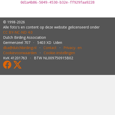
0d1a4b86-5049-4530-b32e-ff929faa9228
© 1998-2026
Alle foto's en content op deze website gelicenseerd onder
CC BY‑NC‑ND 4.0
Dutch Birding Association
Germenzeel 707 · 5403 XD Uden
dba@dutchbirding.nl
·
Contact
·
Privacy- en
Cookievoorwaarden
·
Cookie-instellingen
KvK 41201763 · BTW NL009750915B02