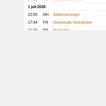
1 juli 2026
22:05
NH
Waterrietzanger
17:44
FR
Gestreepte Strandloper
11:10
FR
Poelruiter
11:03
DR
Slangenarend
10:26
GE
Slangenarend
08:39
DR
Slangenarend
07:13
GR
Lachstern
30 juni 2026
13:19
GE
Slangenarend
10:12
DR
Slangenarend
29 juni 2026
18:31
DR
Aasgier