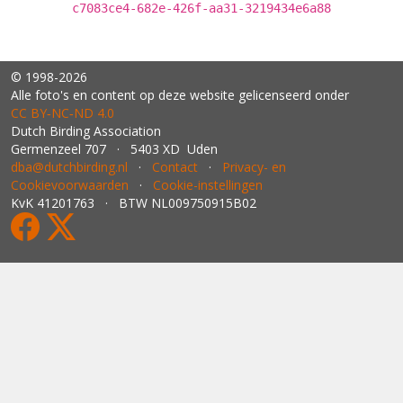
c7083ce4-682e-426f-aa31-3219434e6a88
© 1998-2026
Alle foto's en content op deze website gelicenseerd onder
CC BY‑NC‑ND 4.0
Dutch Birding Association
Germenzeel 707 · 5403 XD Uden
dba@dutchbirding.nl
·
Contact
·
Privacy- en
Cookievoorwaarden
·
Cookie-instellingen
KvK 41201763 · BTW NL009750915B02