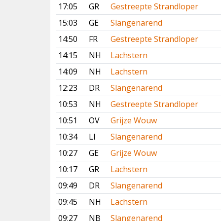
17:05
GR
Gestreepte Strandloper
15:03
GE
Slangenarend
14:50
FR
Gestreepte Strandloper
14:15
NH
Lachstern
14:09
NH
Lachstern
12:23
DR
Slangenarend
10:53
NH
Gestreepte Strandloper
10:51
OV
Grijze Wouw
10:34
LI
Slangenarend
10:27
GE
Grijze Wouw
10:17
GR
Lachstern
09:49
DR
Slangenarend
09:45
NH
Lachstern
09:27
NB
Slangenarend