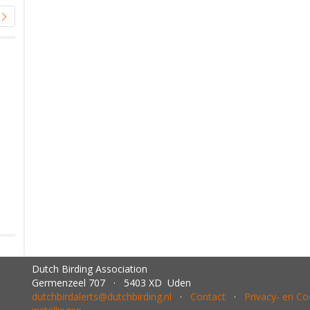
Dutch Birding Association
Germenzeel 707 · 5403 XD Uden
dutchbirdalerts@dutchbirding.nl
·
Contact
·
Privacy- en C