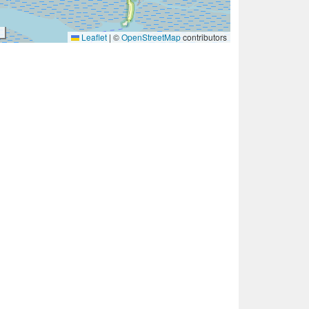
Leaflet
|
©
OpenStreetMap
contributors