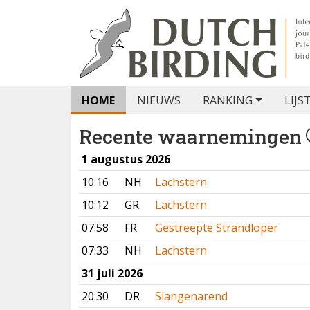
HOME
NIEUWS
RANKING
LIJS
Recente waarnemingen
1 augustus 2026
10:16
NH
Lachstern
10:12
GR
Lachstern
07:58
FR
Gestreepte Strandloper
07:33
NH
Lachstern
31 juli 2026
20:30
DR
Slangenarend