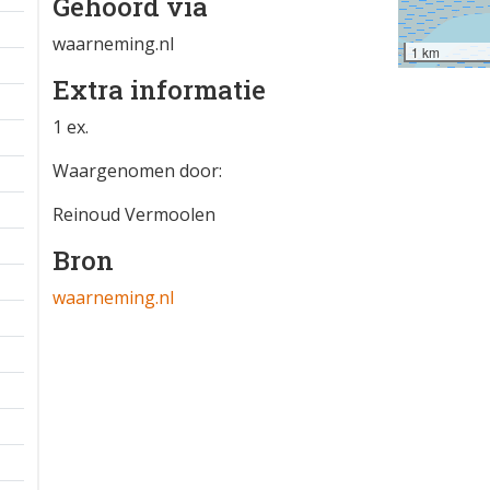
Gehoord via
waarneming.nl
1 km
Extra informatie
1 ex.
Waargenomen door:
Reinoud Vermoolen
Bron
waarneming.nl