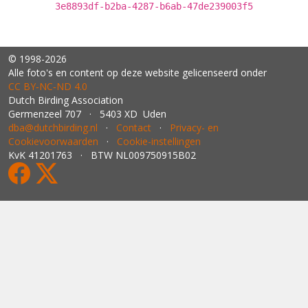
3e8893df-b2ba-4287-b6ab-47de239003f5
© 1998-2026
Alle foto's en content op deze website gelicenseerd onder
CC BY‑NC‑ND 4.0
Dutch Birding Association
Germenzeel 707 · 5403 XD Uden
dba@dutchbirding.nl
·
Contact
·
Privacy- en
Cookievoorwaarden
·
Cookie-instellingen
KvK 41201763 · BTW NL009750915B02