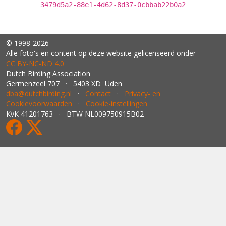
3479d5a2-88e1-4d62-8d37-0cbbab22b0a2
© 1998-2026
Alle foto's en content op deze website gelicenseerd onder
CC BY‑NC‑ND 4.0
Dutch Birding Association
Germenzeel 707 · 5403 XD Uden
dba@dutchbirding.nl
·
Contact
·
Privacy- en
Cookievoorwaarden
·
Cookie-instellingen
KvK 41201763 · BTW NL009750915B02