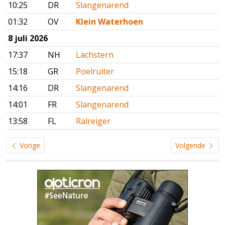
10:25
DR
Slangenarend
01:32
OV
Klein Waterhoen
8 juli 2026
17:37
NH
Lachstern
15:18
GR
Poelruiter
14:16
DR
Slangenarend
14:01
FR
Slangenarend
13:58
FL
Ralreiger
Vorige
Volgende