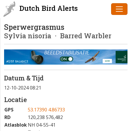
Dutch Bird Alerts
Sperwergrasmus
Sylvia nisoria
· Barred Warbler
Datum & Tijd
12-10-2024 08:21
Locatie
GPS
53.17390 4.86733
RD
120,238 576,482
Atlasblok
NH 04-55-41