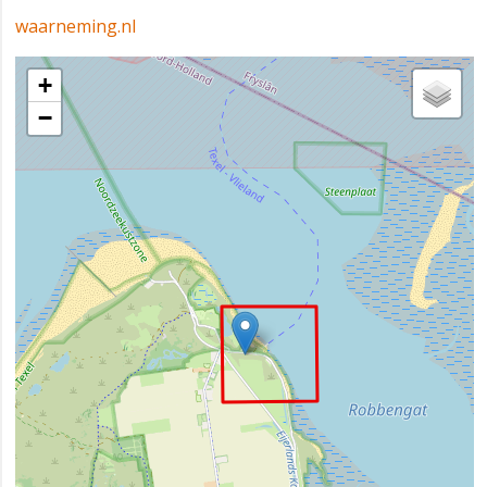
waarneming.nl
+
−