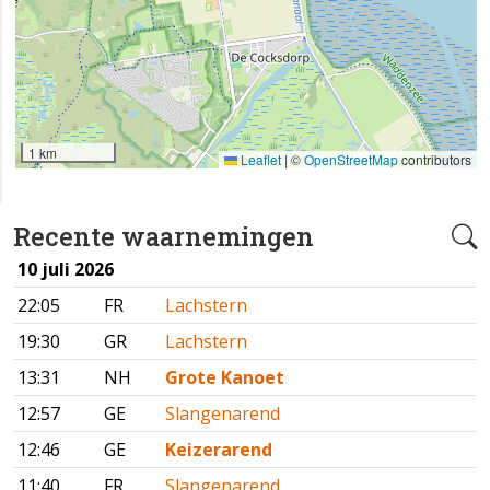
1 km
Leaflet
|
©
OpenStreetMap
contributors
Recente waarnemingen
10 juli 2026
22:05
FR
Lachstern
19:30
GR
Lachstern
13:31
NH
Grote Kanoet
12:57
GE
Slangenarend
12:46
GE
Keizerarend
11:40
FR
Slangenarend