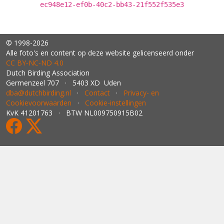
ec948e12-ef0b-40c2-bb43-21f552f535e3
© 1998-2026
Alle foto's en content op deze website gelicenseerd onder
CC BY‑NC‑ND 4.0
Dutch Birding Association
Germenzeel 707 · 5403 XD Uden
dba@dutchbirding.nl
·
Contact
·
Privacy- en
Cookievoorwaarden
·
Cookie-instellingen
KvK 41201763 · BTW NL009750915B02