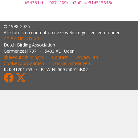
b54331cb-f967-469c-b2b0-ae51d515648c
© 1998-2026
Alle foto's en content op deze website gelicenseerd onder
CC BY‑NC‑ND 4.0
Dutch Birding Association
Germenzeel 707 · 5403 XD Uden
dba@dutchbirding.nl
·
Contact
·
Privacy- en
Cookievoorwaarden
·
Cookie-instellingen
KvK 41201763 · BTW NL009750915B02