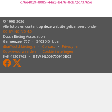
c76e4019-8085-44a1-b476-8cb72c73765e
© 1998-2026
Alle foto's en content op deze website gelicenseerd onder
CC BY‑NC‑ND 4.0
Dutch Birding Association
Germenzeel 707 · 5403 XD Uden
dba@dutchbirding.nl
·
Contact
·
Privacy- en
Cookievoorwaarden
·
Cookie-instellingen
KvK 41201763 · BTW NL009750915B02