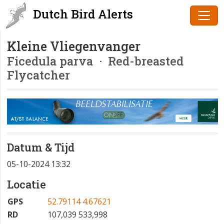
Dutch Bird Alerts
Kleine Vliegenvanger
Ficedula parva
· Red-breasted
Flycatcher
Datum & Tijd
05-10-2024 13:32
Locatie
GPS
52.79114 4.67621
RD
107,039 533,998