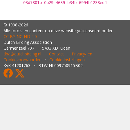
03d7801b-0b29-4639-b34b-6994b1238ed4
© 1998-2026
Alle foto's en content op deze website gelicenseerd onder
CC BY‑NC‑ND 4.0
Dutch Birding Association
Germenzeel 707 · 5403 XD Uden
dba@dutchbirding.nl
·
Contact
·
Privacy- en
Cookievoorwaarden
·
Cookie-instellingen
KvK 41201763 · BTW NL009750915B02