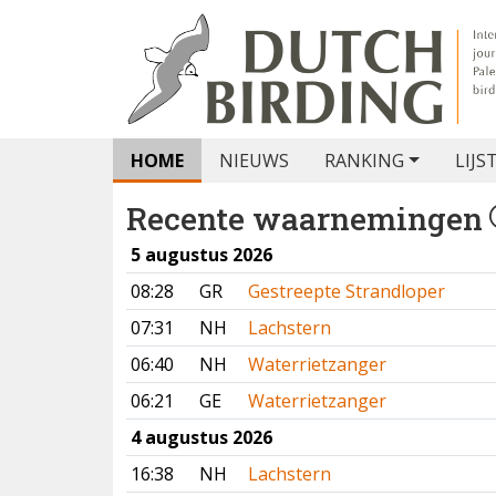
HOME
NIEUWS
RANKING
LIJS
Recente waarnemingen
5 augustus 2026
08:28
GR
Gestreepte Strandloper
07:31
NH
Lachstern
06:40
NH
Waterrietzanger
06:21
GE
Waterrietzanger
4 augustus 2026
16:38
NH
Lachstern