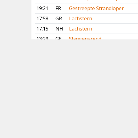
19:21
FR
Gestreepte Strandloper
17:58
GR
Lachstern
17:15
NH
Lachstern
13:29
GE
Slangenarend
11:59
GR
Lachstern
11:14
NH
Lachstern
10:52
DR
Slangenarend
09:00
NB
Slangenarend
08:42
NH
Lachstern
08:34
DR
Slangenarend
07:06
ZH
Waterrietzanger
2 augustus 2026
18:00
NH
Lachstern