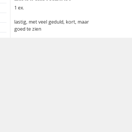
1 ex.
lastig, met veel geduld, kort, maar
goed te zien
Waargenomen door: Hans
Bossenbroek
Bron
waarneming.nl