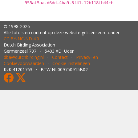
955af5aa-d6dd-4ba9-8f41-12b118fb44cb
© 1998-2026
Alle foto's en content op deze website gelicenseerd onder
CC BY‑NC‑ND 4.0
Dutch Birding Association
Germenzeel 707 · 5403 XD Uden
dba@dutchbirding.nl
·
Contact
·
Privacy- en
Cookievoorwaarden
·
Cookie-instellingen
KvK 41201763 · BTW NL009750915B02