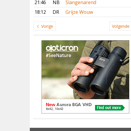
21:46
NB
Slangenarend
18:12
DR
Grijze Wouw
Vorige
Volgende