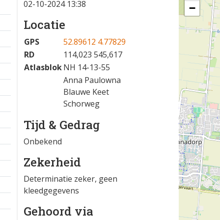
02-10-2024 13:38
−
Locatie
GPS
52.89612 4.77829
RD
114,023 545,617
Atlasblok
NH 14-13-55
Anna Paulowna
Blauwe Keet
Schorweg
Tijd & Gedrag
Onbekend
Zekerheid
Determinatie zeker, geen
kleedgegevens
Gehoord via