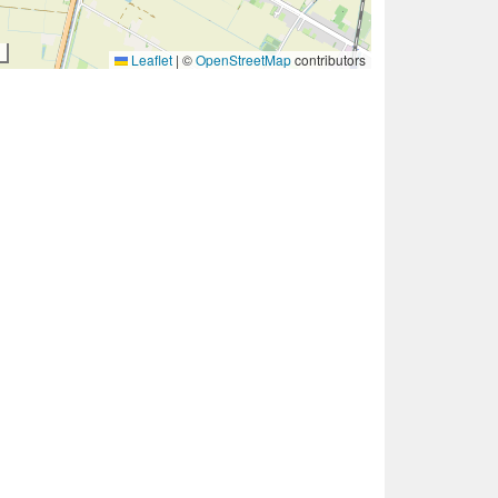
Leaflet
|
©
OpenStreetMap
contributors