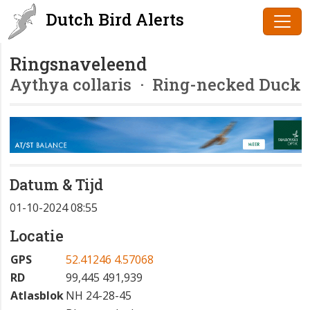
Dutch Bird Alerts
Ringsnaveleend
Aythya collaris
· Ring-necked Duck
Datum & Tijd
01-10-2024 08:55
Locatie
GPS
52.41246 4.57068
RD
99,445 491,939
Atlasblok
NH 24-28-45