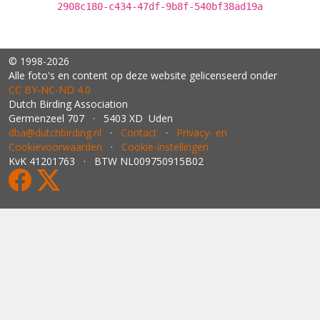
2908c180-c434-47df-9b8f-540bf38ad19a
© 1998-2026
Alle foto's en content op deze website gelicenseerd onder
CC BY‑NC‑ND 4.0
Dutch Birding Association
Germenzeel 707 · 5403 XD Uden
dba@dutchbirding.nl
·
Contact
·
Privacy- en
Cookievoorwaarden
·
Cookie-instellingen
KvK 41201763 · BTW NL009750915B02