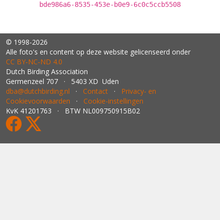
bde986a6-8535-453e-b0e9-6c0c5ccb5508
© 1998-2026
Alle foto's en content op deze website gelicenseerd onder
CC BY‑NC‑ND 4.0
Dutch Birding Association
Germenzeel 707 · 5403 XD Uden
dba@dutchbirding.nl
·
Contact
·
Privacy- en
Cookievoorwaarden
·
Cookie-instellingen
KvK 41201763 · BTW NL009750915B02