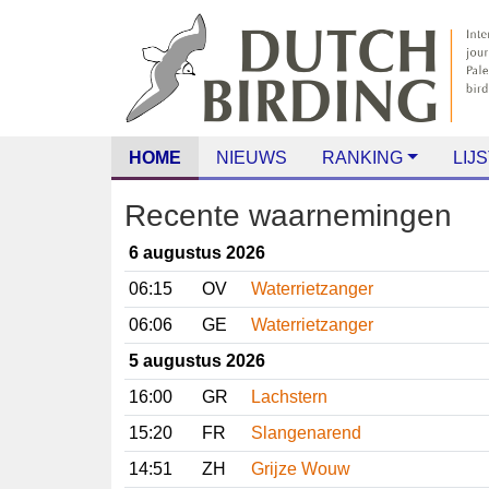
HOME
NIEUWS
RANKING
LIJS
Recente waarnemingen
6 augustus 2026
06:15
OV
Waterrietzanger
06:06
GE
Waterrietzanger
5 augustus 2026
16:00
GR
Lachstern
15:20
FR
Slangenarend
14:51
ZH
Grijze Wouw