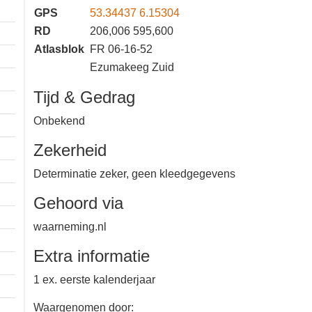
GPS
53.34437 6.15304
RD
206,006 595,600
Atlasblok
FR 06-16-52
Ezumakeeg Zuid
Tijd & Gedrag
Onbekend
Zekerheid
Determinatie zeker, geen
kleedgegevens
Gehoord via
waarneming.nl
Extra informatie
1 ex. eerste kalenderjaar