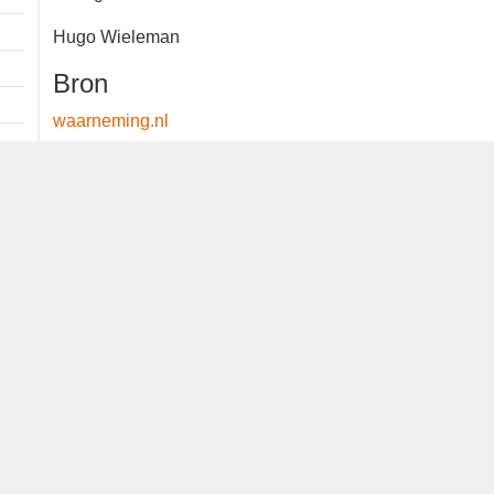
Waargenomen door:
Hugo Wieleman
Bron
waarneming.nl
Dutch Birding Association
Germenzeel 707 · 5403 XD Uden