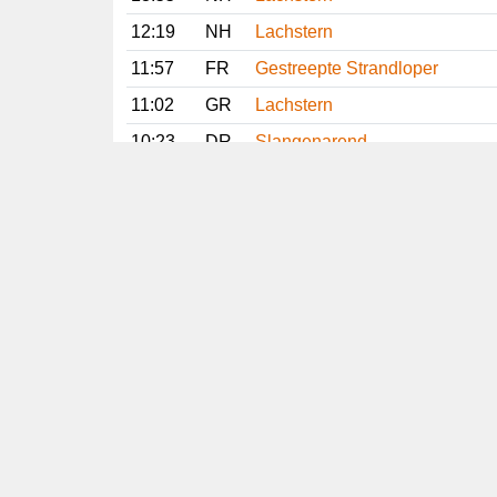
12:19
NH
Lachstern
11:57
FR
Gestreepte Strandloper
11:02
GR
Lachstern
10:23
DR
Slangenarend
10:23
LI
Slangenarend
08:42
NH
Gestreepte Strandloper
08:17
NH
Lachstern
Vorige
Volgende
Copyright
© 2005-2026
Alle foto's en content en content op deze website