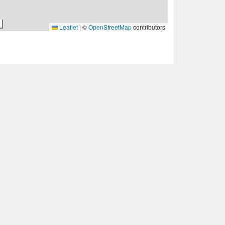
Leaflet
|
©
OpenStreetMap
contributors