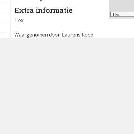
Extra informatie
1 km
1 ex.
Waargenomen door: Laurens Rood
Bron
waarneming.nl