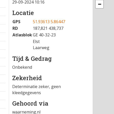
29-09-2024 10:16
−
Locatie
GPS
51.93613 5.86447
RD
187,821 438,737
Atlasblok
GE 40-32-23
Elst
Laarweg
Tijd & Gedrag
Onbekend
Zekerheid
Determinatie zeker, geen
kleedgegevens
Gehoord via
waarneming.nl