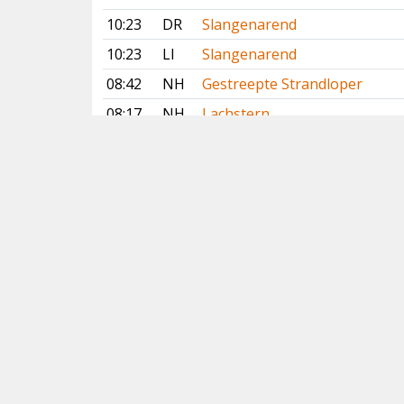
10:23
DR
Slangenarend
10:23
LI
Slangenarend
08:42
NH
Gestreepte Strandloper
08:17
NH
Lachstern
07:35
ZH
Waterrietzanger
07:10
NH
Waterrietzanger
Vorige
Volgende