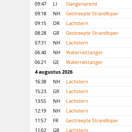
09:47
LI
Slangenarend
09:18
NH
Gestreepte Strandloper
09:15
DR
Lachstern
08:28
GR
Gestreepte Strandloper
07:31
NH
Lachstern
06:40
NH
Waterrietzanger
06:21
GE
Waterrietzanger
4 augustus 2026
16:38
NH
Lachstern
15:23
GR
Lachstern
13:55
NH
Lachstern
12:19
NH
Lachstern
11:57
FR
Gestreepte Strandloper
11:02
GR
Lachstern