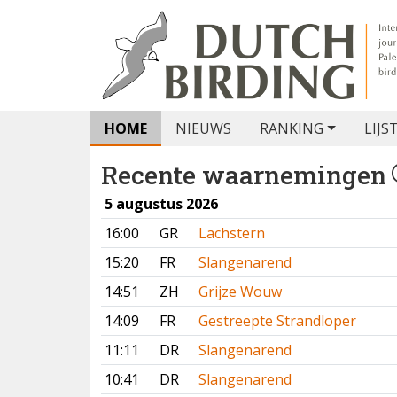
HOME
NIEUWS
RANKING
LIJS
Recente waarnemingen
5 augustus 2026
16:00
GR
Lachstern
15:20
FR
Slangenarend
14:51
ZH
Grijze Wouw
14:09
FR
Gestreepte Strandloper
11:11
DR
Slangenarend
10:41
DR
Slangenarend