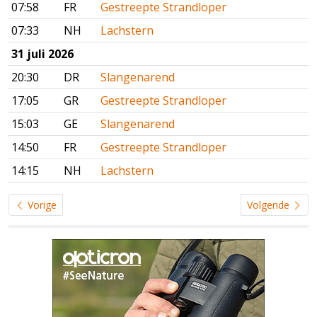
07:58
FR
Gestreepte Strandloper
07:33
NH
Lachstern
31 juli 2026
20:30
DR
Slangenarend
17:05
GR
Gestreepte Strandloper
15:03
GE
Slangenarend
14:50
FR
Gestreepte Strandloper
14:15
NH
Lachstern
Vorige
Volgende