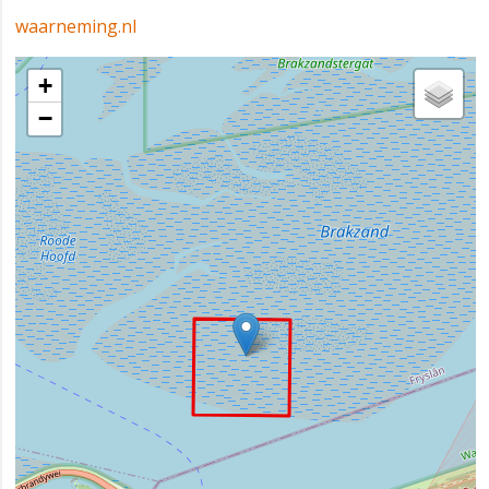
waarneming.nl
+
−