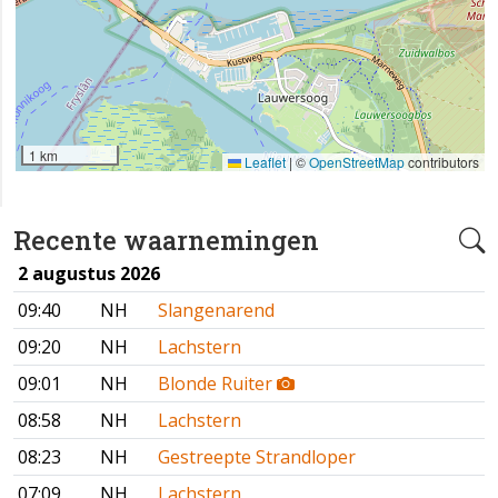
1 km
Leaflet
|
©
OpenStreetMap
contributors
Recente waarnemingen
2 augustus 2026
09:40
NH
Slangenarend
09:20
NH
Lachstern
09:01
NH
Blonde Ruiter
08:58
NH
Lachstern
08:23
NH
Gestreepte Strandloper
07:09
NH
Lachstern