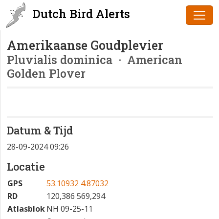
Dutch Bird Alerts
Amerikaanse Goudplevier
Pluvialis dominica
· American
Golden Plover
Datum & Tijd
28-09-2024 09:26
Locatie
GPS
53.10932 4.87032
RD
120,386 569,294
Atlasblok
NH 09-25-11