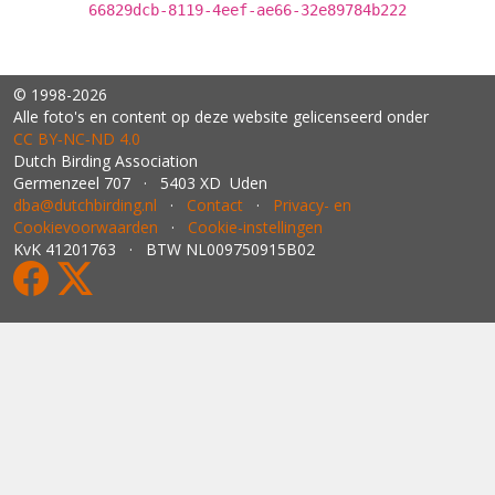
66829dcb-8119-4eef-ae66-32e89784b222
© 1998-2026
Alle foto's en content op deze website gelicenseerd onder
CC BY‑NC‑ND 4.0
Dutch Birding Association
Germenzeel 707 · 5403 XD Uden
dba@dutchbirding.nl
·
Contact
·
Privacy- en
Cookievoorwaarden
·
Cookie-instellingen
KvK 41201763 · BTW NL009750915B02