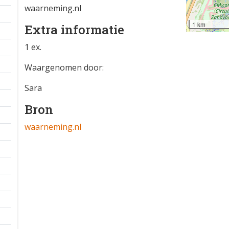
waarneming.nl
1 km
Extra informatie
1 ex.
Waargenomen door:
Sara
Bron
waarneming.nl