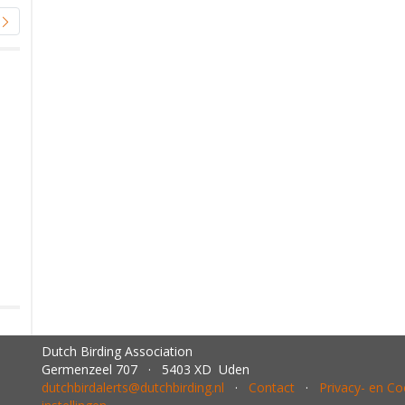
Dutch Birding Association
Germenzeel 707 · 5403 XD Uden
dutchbirdalerts@dutchbirding.nl
·
Contact
·
Privacy- en C