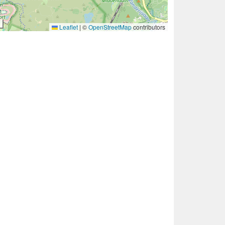
Leaflet
|
©
OpenStreetMap
contributors