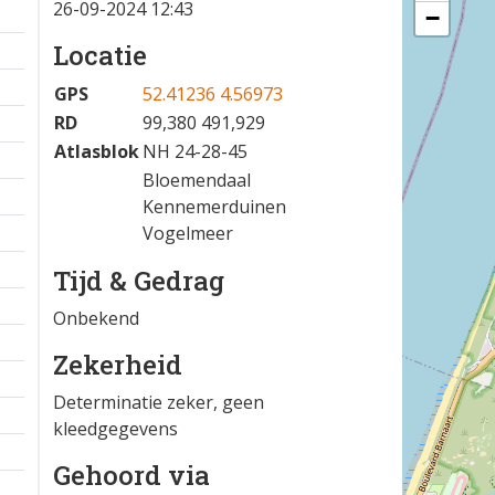
26-09-2024 12:43
−
Locatie
GPS
52.41236 4.56973
RD
99,380 491,929
Atlasblok
NH 24-28-45
Bloemendaal
Kennemerduinen
Vogelmeer
Tijd & Gedrag
Onbekend
Zekerheid
Determinatie zeker, geen
kleedgegevens
Gehoord via