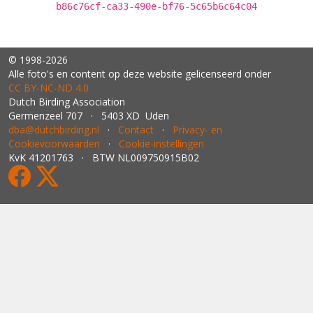
b86c76cf-ca33-490e-bf76-5c65b6c64c04
© 1998-2026
Alle foto's en content op deze website gelicenseerd onder
CC BY‑NC‑ND 4.0
Dutch Birding Association
Germenzeel 707 · 5403 XD Uden
dba@dutchbirding.nl
·
Contact
·
Privacy- en
Cookievoorwaarden
·
Cookie-instellingen
KvK 41201763 · BTW NL009750915B02