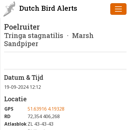
Dutch Bird Alerts
Poelruiter
Tringa stagnatilis
· Marsh
Sandpiper
Datum & Tijd
19-09-2024 12:12
Locatie
GPS
51.63916 4.19328
RD
72,354 406,268
Atlasblok
ZL 43-43-43