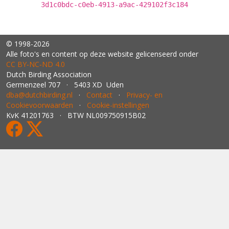
3d1c0bdc-c0eb-4913-a9ac-429102f3c184
© 1998-2026
Alle foto's en content op deze website gelicenseerd onder
CC BY‑NC‑ND 4.0
Dutch Birding Association
Germenzeel 707 · 5403 XD Uden
dba@dutchbirding.nl
·
Contact
·
Privacy- en
Cookievoorwaarden
·
Cookie-instellingen
KvK 41201763 · BTW NL009750915B02