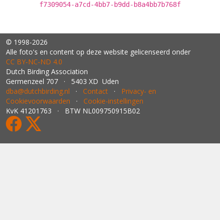
f7309054-a7cd-4bb7-b9dd-b8a4bb7b768f
© 1998-2026
Alle foto's en content op deze website gelicenseerd onder
CC BY‑NC‑ND 4.0
Dutch Birding Association
Germenzeel 707 · 5403 XD Uden
dba@dutchbirding.nl
·
Contact
·
Privacy- en
Cookievoorwaarden
·
Cookie-instellingen
KvK 41201763 · BTW NL009750915B02