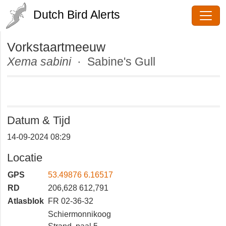
Dutch Bird Alerts
Vorkstaartmeeuw
Xema sabini
· Sabine's Gull
Datum & Tijd
14-09-2024 08:29
Locatie
GPS
53.49876 6.16517
RD
206,628 612,791
Atlasblok
FR 02-36-32
Schiermonnikoog