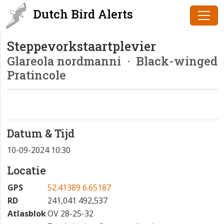
Dutch Bird Alerts
Steppevorkstaartplevier
Glareola nordmanni
· Black-winged
Pratincole
Datum & Tijd
10-09-2024 10:30
Locatie
GPS
52.41389 6.65187
RD
241,041 492,537
Atlasblok
OV 28-25-32