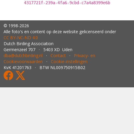
4317721f-239a-4fa6-9cbd-c7a4a8399e6b
© 1998-2026
Alle foto's en content op deze website gelicenseerd onder
CC BY‑NC‑ND 4.0
Dutch Birding Association
Germenzeel 707 · 5403 XD Uden
dba@dutchbirding.nl
·
Contact
·
Privacy- en
Cookievoorwaarden
·
Cookie-instellingen
KvK 41201763 · BTW NL009750915B02