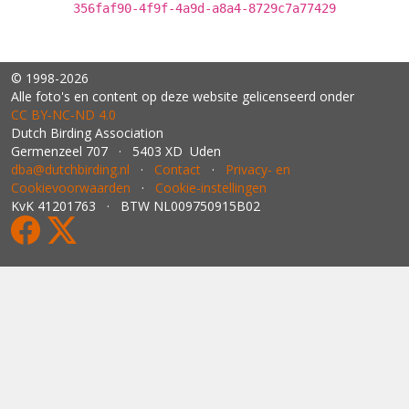
356faf90-4f9f-4a9d-a8a4-8729c7a77429
© 1998-2026
Alle foto's en content op deze website gelicenseerd onder
CC BY‑NC‑ND 4.0
Dutch Birding Association
Germenzeel 707 · 5403 XD Uden
dba@dutchbirding.nl
·
Contact
·
Privacy- en
Cookievoorwaarden
·
Cookie-instellingen
KvK 41201763 · BTW NL009750915B02