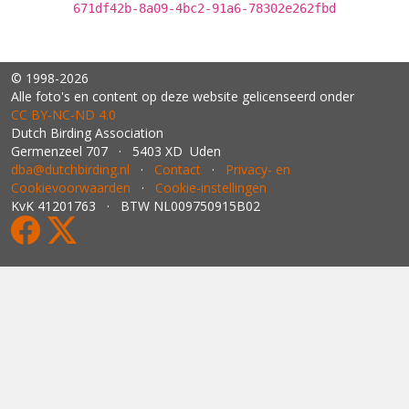
671df42b-8a09-4bc2-91a6-78302e262fbd
© 1998-2026
Alle foto's en content op deze website gelicenseerd onder
CC BY‑NC‑ND 4.0
Dutch Birding Association
Germenzeel 707 · 5403 XD Uden
dba@dutchbirding.nl
·
Contact
·
Privacy- en
Cookievoorwaarden
·
Cookie-instellingen
KvK 41201763 · BTW NL009750915B02