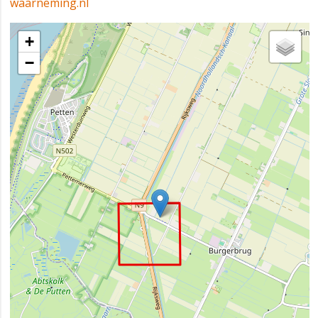
waarneming.nl
+
−