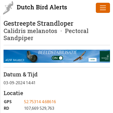
Dutch Bird Alerts
Gestreepte Strandloper
Calidris melanotos
· Pectoral
Sandpiper
Datum & Tijd
03-09-2024 14:41
Locatie
GPS
52.75314 4.68616
RD
107,669 529,763