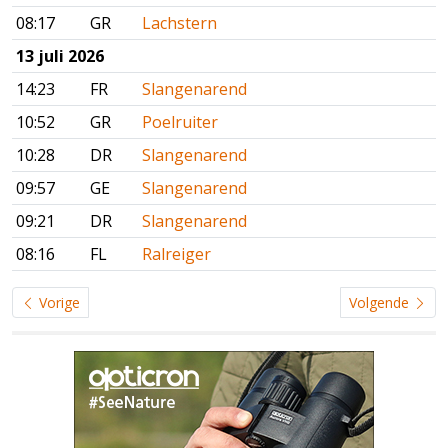
08:17
GR
Lachstern
13 juli 2026
14:23
FR
Slangenarend
10:52
GR
Poelruiter
10:28
DR
Slangenarend
09:57
GE
Slangenarend
09:21
DR
Slangenarend
08:16
FL
Ralreiger
Vorige
Volgende