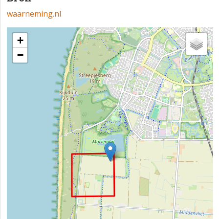
waarneming.nl
+
−