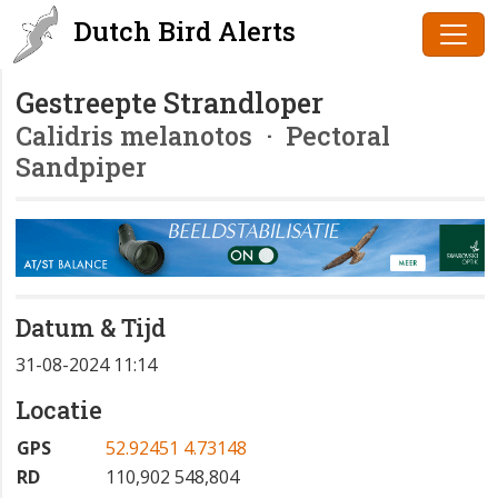
Dutch Bird Alerts
Gestreepte Strandloper
Calidris melanotos
· Pectoral
Sandpiper
Datum & Tijd
31-08-2024 11:14
Locatie
GPS
52.92451 4.73148
RD
110,902 548,804