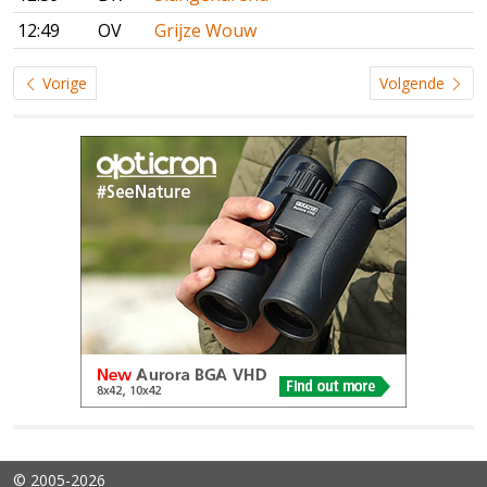
12:49
OV
Grijze Wouw
Vorige
Volgende
© 2005-2026