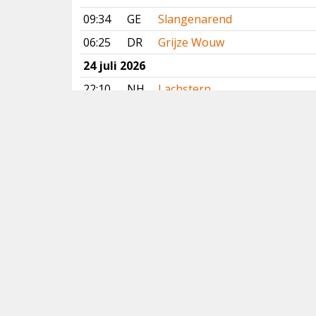
09:34
GE
Slangenarend
06:25
DR
Grijze Wouw
24 juli 2026
22:10
NH
Lachstern
14:55
DR
Slangenarend
13:25
FR
Slangenarend
12:30
GR
Lachstern
Vorige
Volgende
Copyright
© 2005-2026
Alle foto's en content en content op deze website