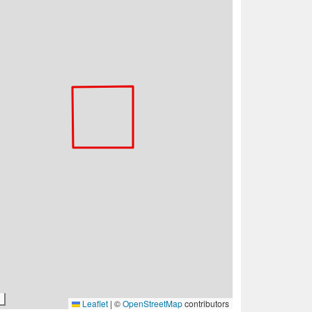
Leaflet
|
©
OpenStreetMap
contributors