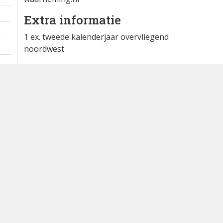
Extra informatie
1 ex. tweede kalenderjaar overvliegend
noordwest
Waargenomen door: Pieter Duin
Bron
waarneming.nl
Dutch Birding Association
Germenzeel 707 · 5403 XD Uden