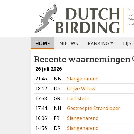
HOME
NIEUWS
RANKING
LIJS
Recente waarnemingen
26 juli 2026
21:46
NB
Slangenarend
18:12
DR
Grijze Wouw
17:58
GR
Lachstern
17:44
NH
Gestreepte Strandloper
16:06
FR
Slangenarend
14:56
DR
Slangenarend