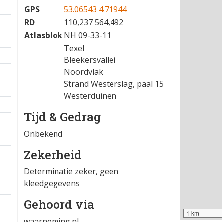
GPS
53.06543 4.71944
RD
110,237 564,492
Atlasblok
NH 09-33-11
Texel
Bleekersvallei
Noordvlak
Strand Westerslag, paal 15
Westerduinen
Tijd & Gedrag
Onbekend
Zekerheid
Determinatie zeker, geen
kleedgegevens
Gehoord via
1 km
waarneming.nl