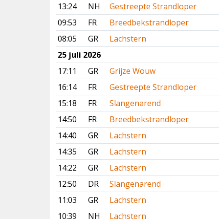
13:24
NH
Gestreepte Strandloper
09:53
FR
Breedbekstrandloper
08:05
GR
Lachstern
25 juli 2026
17:11
GR
Grijze Wouw
16:14
FR
Gestreepte Strandloper
15:18
FR
Slangenarend
14:50
FR
Breedbekstrandloper
14:40
GR
Lachstern
14:35
GR
Lachstern
14:22
GR
Lachstern
12:50
DR
Slangenarend
11:03
GR
Lachstern
10:39
NH
Lachstern