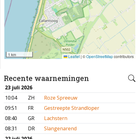
1 km
Leaflet
|
©
OpenStreetMap
contributors
Recente waarnemingen
23 juli 2026
10:04
ZH
Roze Spreeuw
09:51
FR
Gestreepte Strandloper
08:40
GR
Lachstern
08:31
DR
Slangenarend
22 juli 2026