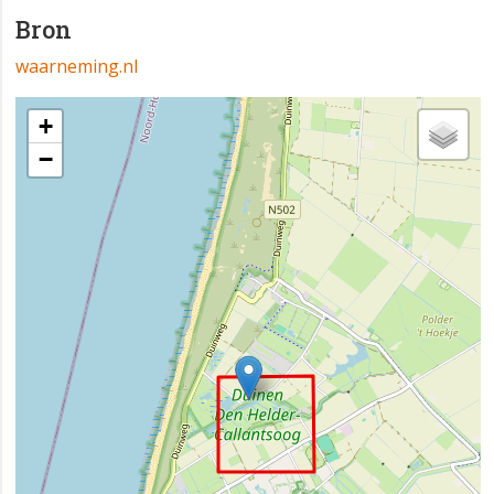
Bron
waarneming.nl
+
−