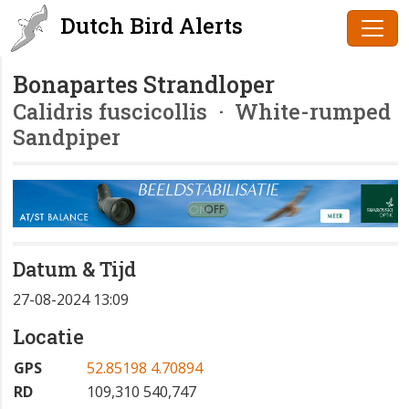
Dutch Bird Alerts
Bonapartes Strandloper
Calidris fuscicollis
· White-rumped
Sandpiper
Datum & Tijd
27-08-2024 13:09
Locatie
GPS
52.85198 4.70894
RD
109,310 540,747