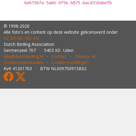
6e6756fa-5a66-4f56-b875-6acd310abefb
© 1998-2026
Alle foto's en content op deze website gelicenseerd onder
CC BY‑NC‑ND 4.0
Dutch Birding Association
Germenzeel 707 · 5403 XD Uden
dba@dutchbirding.nl
·
Contact
·
Privacy- en
Cookievoorwaarden
·
Cookie-instellingen
KvK 41201763 · BTW NL009750915B02