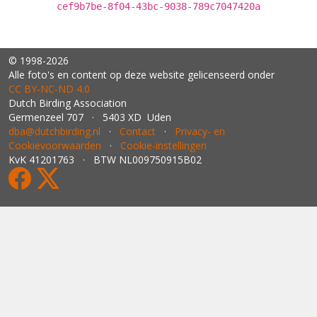
cef9b7be-8f04-43bc-9038-789c7047420a
© 1998-2026
Alle foto's en content op deze website gelicenseerd onder
CC BY‑NC‑ND 4.0
Dutch Birding Association
Germenzeel 707 · 5403 XD Uden
dba@dutchbirding.nl
·
Contact
·
Privacy- en
Cookievoorwaarden
·
Cookie-instellingen
KvK 41201763 · BTW NL009750915B02