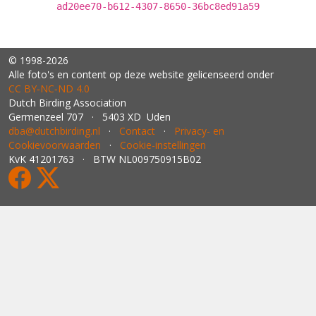
ad20ee70-b612-4307-8650-36bc8ed91a59
© 1998-2026
Alle foto's en content op deze website gelicenseerd onder
CC BY‑NC‑ND 4.0
Dutch Birding Association
Germenzeel 707 · 5403 XD Uden
dba@dutchbirding.nl
·
Contact
·
Privacy- en
Cookievoorwaarden
·
Cookie-instellingen
KvK 41201763 · BTW NL009750915B02