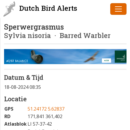
Dutch Bird Alerts
Sperwergrasmus
Sylvia nisoria
· Barred Warbler
Datum & Tijd
18-08-2024 08:35
Locatie
GPS
51.24172 5.62837
RD
171,841 361,402
Atlasblok
LI 57-37-42